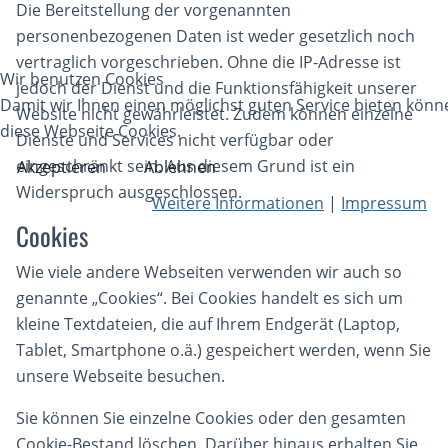
Die Bereitstellung der vorgenannten
personenbezogenen Daten ist weder gesetzlich noch
vertraglich vorgeschrieben. Ohne die IP-Adresse ist
Wir benutzen Cookies
jedoch der Dienst und die Funktionsfähigkeit unserer
Damit wir Ihnen einen möglichst guten Service bieten kön
Website nicht gewährleistet. Zudem können einzelne
diese Webseite Cookies.
Dienste und Services nicht verfügbar oder
eingeschränkt sein. Aus diesem Grund ist ein
Akzeptieren
Ablehnen
Widerspruch ausgeschlossen.
Weitere Informationen
|
Impressum
Cookies
Wie viele andere Webseiten verwenden wir auch so
genannte „Cookies“. Bei Cookies handelt es sich um
kleine Textdateien, die auf Ihrem Endgerät (Laptop,
Tablet, Smartphone o.ä.) gespeichert werden, wenn Sie
unsere Webseite besuchen.
Sie können Sie einzelne Cookies oder den gesamten
Cookie-Bestand löschen. Darüber hinaus erhalten Sie