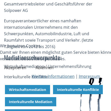
Gesamtvertriebsleiter und Geschäftsführer der
Solpower AG
Europaverantwortlicher eines namhaften
internationalen Unternehmens mit den
Schwerpunkten, Automobilindustrie, Luft und
Raumfahrt sowie Transport und Verkehr. (letzte
Wir benutzen Cookies
Tätigkeit von 2012 bis 2016)
Damit wir Ihnen einen möglichst guten Service bieten könn
Mediationsschwerpunkte:
verwendet diese Webseite Cookies.
Wirtschaftsmediation / Unternehmensführung
Akzeptieren
Ablehnen
Weitere Informationen
|
Impressum
Interkulturelle Konflikte
Wirtschaftsmediation
Interkulturelle Konflikte
Interkulturelle Mediation