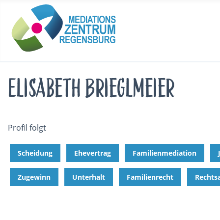
Elisabeth Brieglmeier
Profil folgt
Scheidung
Ehevertrag
Familienmediation
Zugewinn
Unterhalt
Familienrecht
Rechts